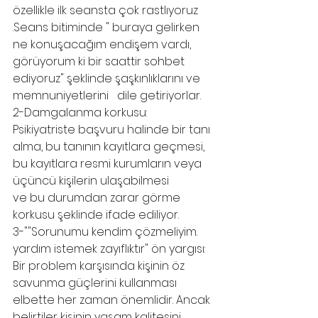
özellikle ilk seansta çok rastlıyoruz 
.Seans bitiminde " buraya gelirken 
ne konuşacağım endişem vardı, 
görüyorum ki bir saattir sohbet 
ediyoruz" şeklinde şaşkınlıklarını ve 
memnuniyetlerini   dile getiriyorlar.
2-Damgalanma korkusu:  
Psikiyatriste başvuru halinde bir tanı 
alma, bu tanının kayıtlara geçmesi, 
bu kayıtlara resmi kurumların veya 
üçüncü kişilerin ulaşabilmesi
ve bu durumdan zarar görme 
korkusu şeklinde ifade ediliyor.
3-""Sorunumu kendim çözmeliyim. 
yardım istemek zayıflıktır" ön yargısı: 
Bir problem karşısında kişinin öz 
savunma güçlerini kullanması 
elbette her zaman önemlidir. Ancak 
belirtiler kişinin yaşam kalitesini 