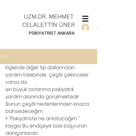
UZM.DR. MEHMET
CELALETTİN ÜNER
Giriş
PSİKİYATRİST ANKARA
Yazı
Kişilerde diğer tıp dallarından 
yardım talebinde  çeşitli çekinceler 
varsa da 
en büyük zorlanma psikiyatrik 
yardım alanında görülmektedir 
.Bunun çeşitli nedenlerinden kısaca 
bahsedeceğim:
1-"Psikiyatriste ne anlatacağım " 
kaygısı: Bu endişeye bize başvuran 
danışanlarda  