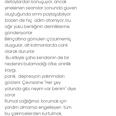
detaylardan konuşuyor, ancak 
yinelenen seanslar sonunda güven 
oluştuğunda sırrını paylaşabiliyor 
,bazen de hiç  adım atamıyor, bu 
ağır yükü benliğinin derinliklerine 
gönderiyorlar.
Bilinçaltına gömülen çözülmemiş  
duygular, alt katmanlarda canlı 
olarak dururlar.
 Bu etkiyle şahıs kendisinin de bir 
nedenini bulamadığı öfke, sinirlilik 
,kaygı,
panik,  depresyon yakınmaları 
gösterir .Çevresine "Her şey 
yolunda gibi, neyim var benim" diye 
sorar. 
Ruhsal sağlığımızı  korumak için 
yardım almamızı engelleyen  tüm 
bu çekincelerden kurtulmalı, 